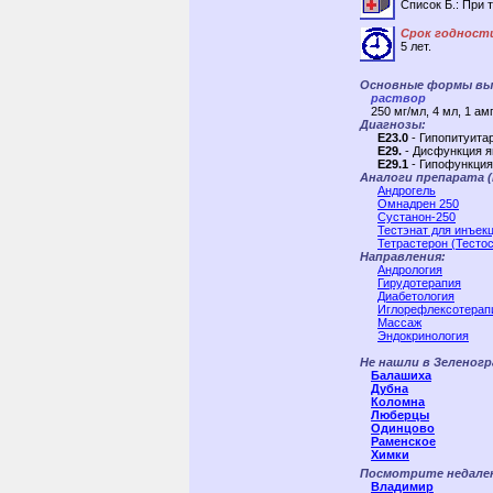
Список Б.: При 
Срок годност
5 лет.
Основные формы вы
раствор
250 мг/мл, 4 мл, 1 ам
Диагнозы:
E23.0
- Гипопитуита
E29.
- Дисфункция я
E29.1
- Гипофункция
Аналоги препарата 
Андрогель
Омнадрен 250
Сустанон-250
Тестэнат для инъек
Тетрастерон (Тесто
Направления:
Андрология
Гирудотерапия
Диабетология
Иглорефлексотерап
Массаж
Эндокринология
Не нашли в Зеленогр
Балашиха
Дубна
Коломна
Люберцы
Одинцово
Раменское
Химки
Посмотрите недалек
Владимир