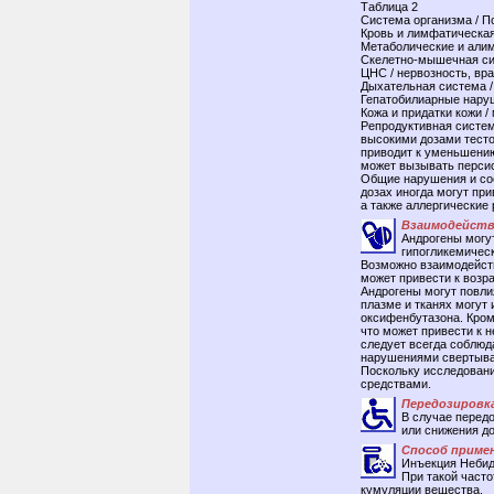
Таблица 2
Система организма / П
Кровь и лимфатическая
Метаболические и али
Скелетно-мышечная си
ЦНС / нервозность, вр
Дыхательная система /
Гепатобилиарные наруш
Кожа и придатки кожи 
Репродуктивная систем
высокими дозами тесто
приводит к уменьшению
может вызывать перси
Общие нарушения и сос
дозах иногда могут при
а также аллергические
Взаимодейств
Андрогены могу
гипогликемическ
Возможно взаимодейст
может привести к возр
Андрогены могут повли
плазме и тканях могут
оксифенбутазона. Кром
что может привести к 
следует всегда соблюд
нарушениями свертыва
Поскольку исследовани
средствами.
Передозировк
В случае перед
или снижения д
Способ примен
Инъекция Небидо
При такой часто
кумуляции вещества.