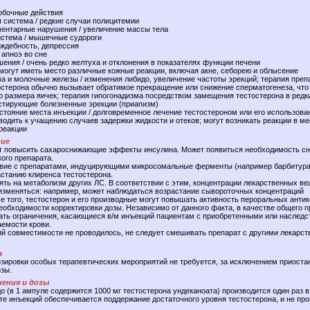
обочные действия
 система / редкие случаи полицитемии
ментарные нарушения / увеличение массы тела
стема / мышечные судороги
аждебность, депрессия
 апноэ во сне
ения / очень редко желтуха и отклонения в показателях функции печени
/ могут иметь место различные кожные реакции, включая акне, себорею и облысение
а и молочные железы / изменения либидо, увеличение частоты эрекций; терапия преп
стерона обычно вызывает обратимое прекращение или снижение сперматогенеза, что 
 размера яичек; терапия гипогонадизма посредством замещения тестостерона в редк
стирующие болезненные эрекции (приапизм)
тояние места инъекции / долговременное лечение тестостероном или его использова
водить к учащению случаев задержки жидкости и отеков; могут возникать реакции в ме
 реакции
ие
т повысить сахароснижающие эффекты инсулина. Может появиться необходимость сн
ого препарата.
вие с препаратами, индуцирующими микросомальные ферменты (например барбитурат
астанию клиренса тестостерона.
ять на метаболизм других ЛС. В соответствии с этим, концентрации лекарственных ве
 изменяться: например, может наблюдаться возрастание сывороточных концентраций
е того, тестостерон и его производные могут повышать активность пероральных антик
необходимости корректировки дозы. Независимо от данного факта, в качестве общего 
ать ограничения, касающиеся в/м инъекций пациентам с приобретенными или наслед
емости крови.
й совместимости не проводилось, не следует смешивать препарат с другими лекарс
а
озировки особых терапевтических мероприятий не требуется, за исключением приоста
озы.
ения и дозы
 (в 1 ампуле содержится 1000 мг тестостерона ундеканоата) производится один раз в
те инъекций обеспечивается поддержание достаточного уровня тестостерона, и не пр