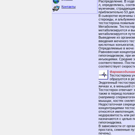
Распределение. В ходе
л, определялись, соотв
Контакты
мужчинам, страдающим
приблизительно 53 дня.
В сыворотке мужчины 
стероиды, и альбумино
тестостерона пожилым 
Метаболизм. Тестостер
метаболизируется и вы
метаболизируется путе
Выведение из организм
введения меченого тес
кислотных конъюгатов,
Определяемые в моче 
Равновесная концентра
гипогонадизмом, при и
инъекциями. Средние з
соответственно. Постм
соответствует скорост
Фармакодинам
Тестостерона ун
образуется в ре
Эндогенный тестостеро
яичках и, в меньшей ст
Тестостерон отвечает 
также в период полово
(например сперматоген
мышцах, костях скелета
Недостаточная секреци
концентрациями тестос
относятся импотенция,
недоразвитость или ре
назначаются с целью 
гипогонадизма.
В зависимости от орга
простата, семенные пу
печень).