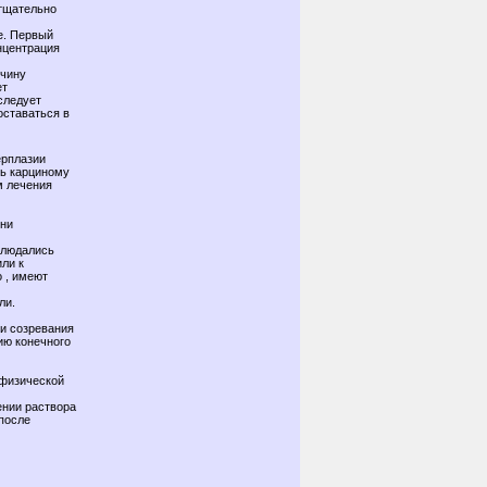
 тщательно
е. Первый
нцентрация
ичину
ет
следует
оставаться в
ерплазии
ть карциному
м лечения
вни
блюдались
ли к
 , имеют
ли.
 и созревания
ию конечного
 физической
ении раствора
после