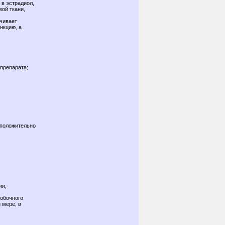
 в эстрадиол,
ой ткани,
ичивает
нкцию, а
препарата;
дположительно
ии,
побочного
 мере, в