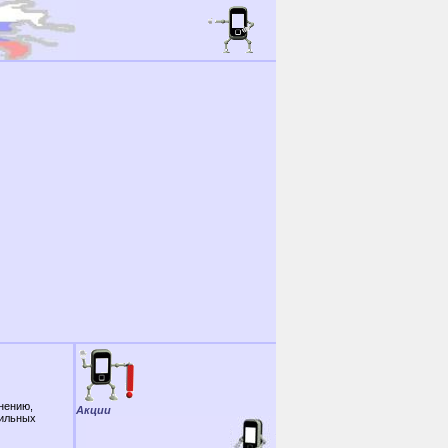
нению,
Акции
бильных