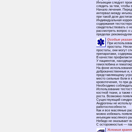
Инъекции следует прои
следить за тем, чтобы 
Начало лечения. Перед
интервал между инъекц
при такой дозе достига
Индивидуальная коррек
содержания тестостеро
свидетельствовать о н
рассмотреть вопрос о 
пределах рекомендуемо
Особые указа
При использова
простаты. Несмо
простаты, они могут с
препаратами, содержащ
В качестве профилакти
У пациентов, находящи
гемоглобина и гематок
На фоне использования
доброкачественные и, 
представляющему угро
место сильные боли в 
кровотечения, то при 
Необходимо соблюдать 
Использование тестост
костной ткани, а такж
роста. Возможно появл
Существующий синдром
Андрогены не использу
работоспособности.
Как и все масляные ра
можно избежать появле
инъекции масляного ра
Небидо не оказывает в
С осторожностью — па
Условия хране