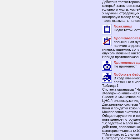
Действия тестостерона
который затем связыва
головного мозга, косте
У мужчин, страдающих 
нежировую массу тела,
также оказывать полож
Показания
Недостаточност
Противопоказ
повышенная чув
наличие андрог
гиперкальциемия, соп
опухоли печени в наст
Небидо противопоказа
Применение п
Не применяют.
Побочные дей
В ходе клиниче
связанные с исп
Таблица 1
Система организма / Ча
Желудочно-кишечная с
Скелетно-мышечная сис
ЦНС / головокружение,
Дыхательная система 
Кожа и придатки кожи /
Мочеполовая система / 
Общие нарушения и сос
повышенное потоотдел
*Вследствие малой выб
действия, появление к
категорию «часто» (≥1/
**Имел место 1 случай
В литературе отмечали