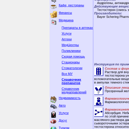
Андрогены, антиандр
Кафе, рестораны
Действующее вещес
Тестостерон (смесь 
Финансы
Производители:
Bayer Schering Pharm
Медицина
Препараты в аптеках
Услуги
Аптеки
МедЦентры
Поликлиники
Скорая помощь
Стационары
Инструкция по при
Стоматологии
Состав и фор
Раствор для вн
Все МУ
тестостерона ун
вспомогательные вещес
Справочник
в ампулах темного стек
препаратов
Описание лек
Справочник
Прозрачный жел
меднаправлений
Недвижимость
Фармакологич
Фармакологическ
Авто
Фармакокинет
Услуги
Абсорбция. Неб
по этой причине
масляного раствора да
Досуг
сывороточными эстераз
тестостерона относите
Туризм