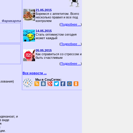
21.05.2015
Боремся с аппетитом. Всего
несколько правил и все под
Фармкарта
контролем
(
Подробнее ...
)
14.05.2015
Стать оптимистом сегодня
может каждый
(
Подробнее ...
)
05.05.2015
Как справиться со стрессом и
быть счастливым
(
Подробнее ...
)
Все новости ...
Мы в СоцСетях:
ьзования)
деканоат, и
в виде
я
й
ции.