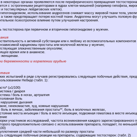
 в некоторых органах проявляются после периферического превращения тестостерона
ется с эстрогенными рецепторами в ядрах клеток-мишеней (например гипофиза, жиров
й и тестикулярных лейдиговских клеток).
гипогонадизмом, использование андрогенов снижает массу жировой ткани тела, увел
 а также предотвращает потерю костной ткани. Андрогены могут улучшить половую фу
ительное психотропное влияние путем улучшения настроения.
ь тестостерона при первичном и вторичном гипогонадизме у мужчин.
ания
ствительность к активной субстанции или к любому из вспомогательных компонентов 
ензависимой карциномы простаты или молочной железы у мужчин;
утствующая злокачественным опухолям;
оящее время или в анамнезе.
н женщинам.
ри беременности и кормлении грудью
ствия
ских испытаний в ряде случаев регистрировались следующие побочные действия, пре
ользованием Небидо (табл. 1):
сто* (≥1/100)
истема / диарея
тема / боль в ногах, артралгия
 головная боль
/ нарушение дыхания
 акне, гинекомастия, зуд, кожные нарушения
боль в яичках, заболевания простаты**, боль в молочных железах,
тояние места инъекции / боль в месте инъекции, подкожная гематома в месте инъекц
ение
орки участников исследований, частота возникновения каждого зарегистрированного 
оторого предположительно связано с использованием препарата, попадает, по меньшей
100)
 уплотнения средней части небольшой по размеру простаты
сь следующие побочные реакции на препараты, содержащие тестостерон: (табл. 2)