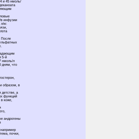
4 и 45 нмоль/
ндеканоата
вляющим
оловые
/в инфузии
л/кг.
язи,
слота
. После
сульфатных
х.
традающим
 5-й
7 нмоль/л
 дням, что
тостерон,
м образом, в
 детстве, а
ых функций
в коже,
и
его,
ые андрогены
в
 (например
тема, почки,