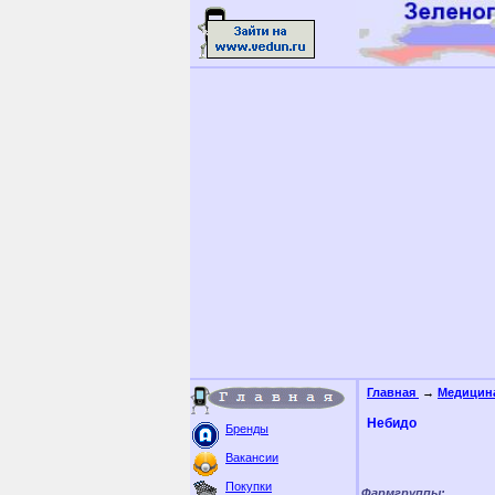
Главная
→
Медицин
Небидо
Бренды
Вакансии
Покупки
Фармгруппы: