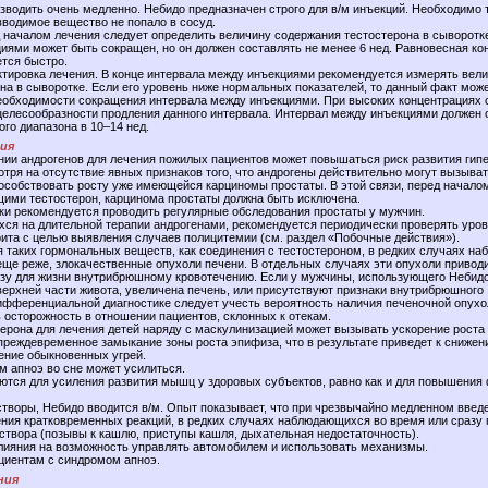
зводить очень медленно. Небидо предназначен строго для в/м инъекций. Необходимо
вводимое вещество не попало в сосуд.
 началом лечения следует определить величину содержания тестостерона в сыворотк
иями может быть сокращен, но он должен составлять не менее 6 нед. Равновесная ко
ется быстро.
тировка лечения. В конце интервала между инъекциями рекомендуется измерять вел
на в сыворотке. Если его уровень ниже нормальных показателей, то данный факт мож
еобходимости сокращения интервала между инъекциями. При высоких концентрациях 
целесообразности продления данного интервала. Интервал между инъекциями должен 
го диапазона в 10–14 нед.
ния
нии андрогенов для лечения пожилых пациентов может повышаться риск развития гип
тря на отсутствие явных признаков того, что андрогены действительно могут вызыва
пособствовать росту уже имеющейся карциномы простаты. В этой связи, перед начало
ими тестостерон, карцинома простаты должна быть исключена.
ки рекомендуется проводить регулярные обследования простаты у мужчин.
хся на длительной терапии андрогенами, рекомендуется периодически проверять уро
рита с целью выявления случаев полицитемии (см. раздел «Побочные действия»).
 таких гормональных веществ, как соединения с тестостероном, в редких случаях на
еще реже, злокачественные опухоли печени. В отдельных случаях эти опухоли приводи
зу для жизни внутрибрюшному кровотечению. Если у мужчины, использующего Небидо
верхней части живота, увеличена печень, или присутствуют признаки внутрибрюшного
дифференциальной диагностике следует учесть вероятность наличия печеночной опухо
осторожность в отношении пациентов, склонных к отекам.
ерона для лечения детей наряду с маскулинизацией может вызывать ускорение роста
е преждевременное замыкание зоны роста эпифиза, что в результате приведет к снижен
ение обыкновенных угрей.
 апноэ во сне может усилиться.
ются для усиления развития мышц у здоровых субъектов, равно как и для повышения
створы, Небидо вводится в/м. Опыт показывает, что при чрезвычайно медленном введ
ния кратковременных реакций, в редких случаях наблюдающихся во время или сразу 
створа (позывы к кашлю, приступы кашля, дыхательная недостаточность).
лияния на возможность управлять автомобилем и использовать механизмы.
циентам с синдромом апноэ.
ния