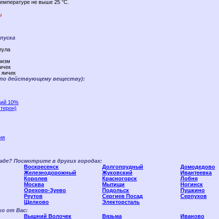
температуре не выше 25 °C.
и
пуска
пула
ризм
ичек
 яичек
(по действующему веществу):
ций 10%
стерон)
ия
аде? Посмотрите в других городах:
Воскресенск
Долгопрудный
Домодедово
Железнодорожный
Жуковский
Ивантеевка
Королев
Красногорск
Лобня
Москва
Мытищи
Ногинск
Орехово-Зуево
Подольск
Пушкино
Реутов
Сергиев Посад
Серпухов
Щелково
Электорсталь
о от Вас:
Вышний Волочек
Вязьма
Иваново