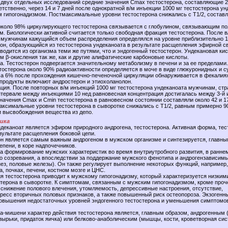
 двух отдельных исследований средние значения Cmax тестостерона, составляющие 2
етственно, через 14 и 7 дней после однократной в/м инъекции 1000 мг тестостерона у
 гипогонадизмом. Постмаксимальные уровни тестостерона снижались с T1/2, соста
около 98% циркулирующего тестостерона связывается с глобулином, связывающим п
м. Биологически активной считается только свободная фракция тестостерона. После в
мужчинам кажущийся объем распределения определялся на уровне приблизительно 1 
он, образующийся из тестостерона ундеканоата в результате расщепления эфирной св
водится из организма теми же путями, что и эндогенный тестостерон. Ундекановая ки
м β-окисления так же, как и другие алифатические карбоновые кислоты.
а. Тестостерон подвергается значительному метаболизму в печени и за ее пределами
тостерона около 90% радиоактивности определяется в моче в виде глюкуронидных и 
 а 6% после прохождения кишечно-печеночной циркуляции обнаруживается в фекалия
продукты включают андростерон и этиохоланолон.
ция. После повторных в/м инъекций 1000 мг тестостерона ундеканоата мужчинам, с
нтервале между инъекциями 10 нед равновесная концентрация достигалась между 3-й и
начения Cmax и Cmin тестостерона в равновесном состоянии составляли около 42 и 1
аксимальные уровни тестостерона в сыворотке снижались с T1/2, равным примерно 90
и высвобождения вещества из депо.
ика
деканоат является эфиром природного андрогена, тестостерона. Активная форма, тес
зультате расщепления боковой цепи.
н является самым важным андрогеном в мужском организме и синтезируется, главны
епени, в коре надпочечников.
за формирование мужских характеристик во время внутриутробного развития, в раннем
го созревания, а впоследствии за поддержание мужского фенотипа и андрогензависим
ез, половые железы). Он также регулирует выполнение некоторых функций, например, 
, почках, печени, костном мозге и ЦНС.
я тестостерона приводит к мужскому гипогонадизму, который характеризуется низким
терона в сыворотке. К симптомам, связанным с мужским гипогонадизмом, кроме проч
 снижение полового влечения, утомляемость, депрессивные настроения, отсутствие,
гресс вторичных половых признаков, а также повышенный риск остеопороза. Экзогенн
повышения недостаточных уровней эндогенного тестостерона и уменьшения симптомо
на-мишени характер действия тестостерона является, главным образом, андрогенным
зырьки, придаток яичка) или белково-анаболическим (мышцы, кости, кроветворная сис