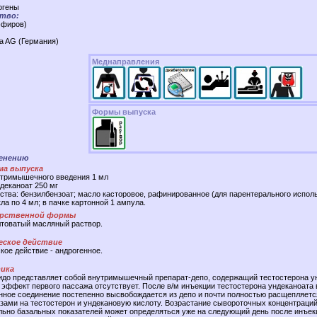
огены
тво:
эфиров)
a AG (Германия)
Меднаправления
Формы выпуска
менению
ма выпуска
утримышечного введения 1 мл
деканоат 250 мг
тва: бензилбензоат; масло касторовое, рафинированное (для парентерального испол
ла по 4 мл; в пачке картонной 1 ампула.
арственной формы
товатый масляный раствор.
еское действие
ое действие - андрогенное.
ика
идо представляет собой внутримышечный препарат-депо, содержащий тестостерона ун
 эффект первого пассажа отсутствует. После в/м инъекции тестостерона ундеканоата 
нное соединение постепенно высвобождается из депо и почти полностью расщепляетс
ами на тестостерон и ундекановую кислоту. Возрастание сывороточных концентраци
льно базальных показателей может определяться уже на следующий день после инъек