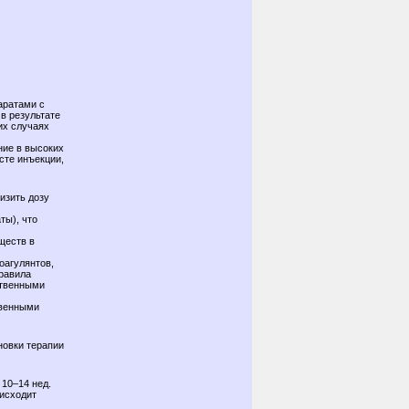
аратами с
в результате
их случаях
ние в высоких
сте инъекции,
изить дозу
ы), что
ществ в
оагулянтов,
правила
ственными
твенными
новки терапии
 10–14 нед.
оисходит