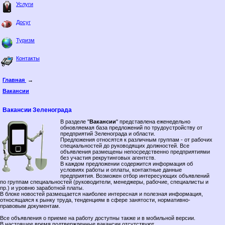
Услуги
Досуг
Туризм
Контакты
Главная
→
Вакансии
Вакансии Зеленограда
В разделе "
Вакансии
" представлена еженедельно
обновляемая база предложений по трудоустройству от
предприятий Зеленограда и области.
Предложения относятся к различным группам - от рабочих
специальностей до руководящих должностей. Все
объявления размещены непосредственно предприятиями
без участия рекрутинговых агентств.
В каждом предложении содержится информация об
условиях работы и оплаты, контактные данные
предприятия. Возможен отбор интересующих объявлений
по группам специальностей (руководители, менеджеры, рабочие, специалисты и
пр.) и уровню заработной платы.
В блоке новостей размещается наиболее интересная и полезная информация,
относящаяся к рынку труда, тенденциям в сфере занятости, нормативно-
правовым документам.
Все объявления о приеме на работу доступны также и в мобильной версии.
В настоящее время подтвержденные вакансии отсутствуют.